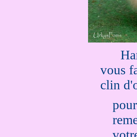
......
Ha
vous fa
clin d'
pour
reme
votr