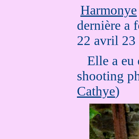
.
Harmonye
dernière a f
22 avril 23
...
Elle a eu 
shooting ph
Cathye
)