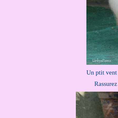
Un ptit ven
.....
Rassurez 