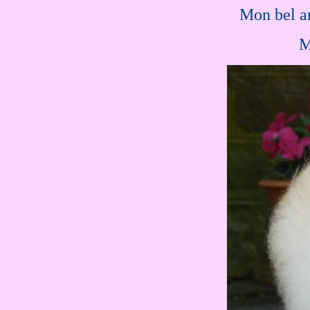
...
Mon bel 
....
M