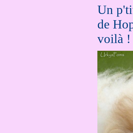
Un p'ti
de Hop
voilà !