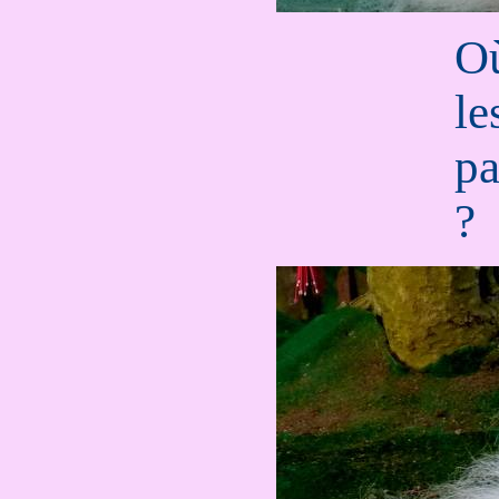
Où
le
pa
?