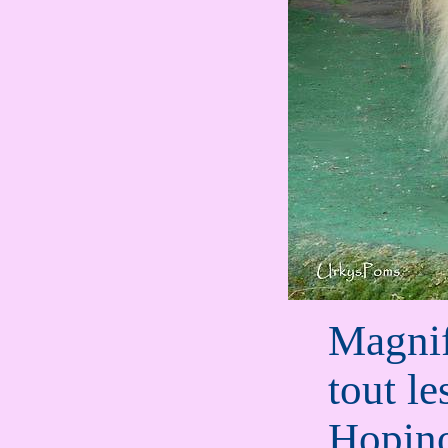
Magnif
tout l
Hopin