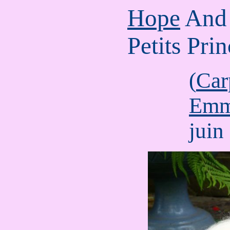
Hope
And 
Petits Pri
(
Car
Em
juin