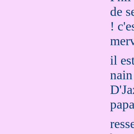
de s
! c'e
merv
il es
nain
D'Ja
papa
ress