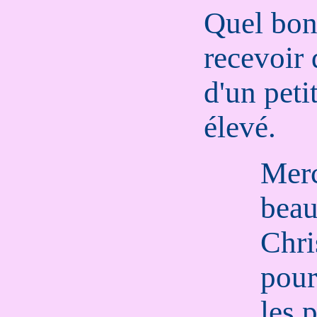
Quel bon
recevoir 
d'un peti
élevé.
Mer
bea
Chri
pour
les 