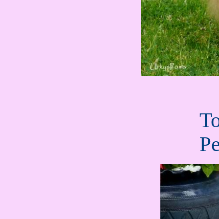
...
To
Pe