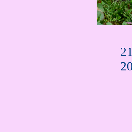
...
21
2