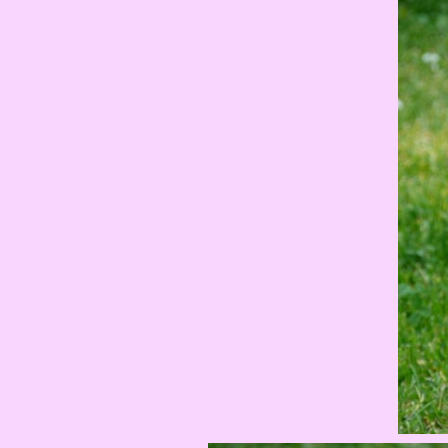
...................