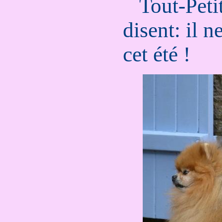
...
Tout-Peti
disent: il n
cet été !