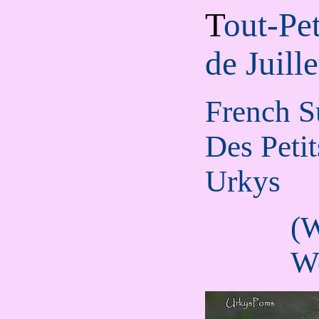
T
out-Pet
de Juill
French S
Des Petit
Urkys
(W
W