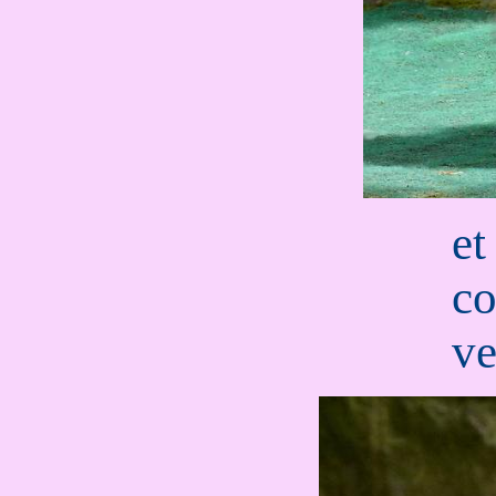
et
co
ve