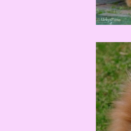
......