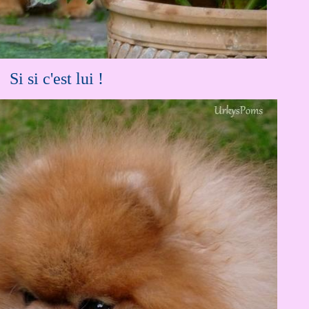
...
Si si c'est lui !